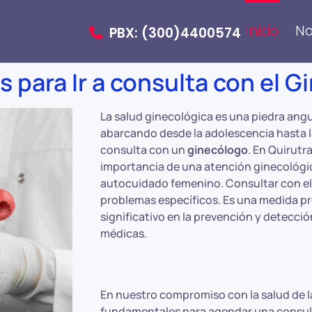
Inicio
No
PBX: (300)4400574
 para Ir a consulta con el 
La salud ginecológica es una piedra angul
abarcando desde la adolescencia hasta l
consulta con un
ginecólogo
. En Quirut
importancia de una atención ginecológic
autocuidado femenino. Consultar con e
problemas específicos. Es una medida p
significativo en la prevención y detecc
médicas.
En nuestro compromiso con la salud de 
fundamentales para agendar una consulta