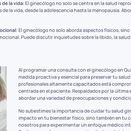
 de la vida:
El ginecólogo no solo se centra en la salud repr
apas de la vida, desde la adolescencia hasta la menopausia. 
mocional
: El ginecólogo no solo aborda aspectos físicos, si
mocional. Puede discutir inquietudes sobre la libido, la sal
Al programar una consulta con el ginecólogo en Qu
medida proactiva y esencial para preservar tu salu
profesionales altamente capacitados está comprom
centrada en el paciente. Respaldados por la última
abordar una variedad de preocupaciones y condici
No subestimes la importancia de cuidar tu salud gin
impacto en tu bienestar físico, sino también en tu c
nosotros para experimentar un enfoque médico inte