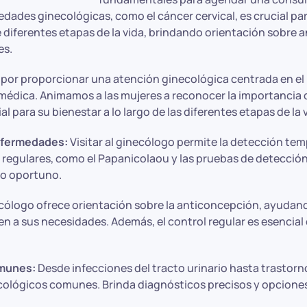
ades ginecológicas, como el cáncer cervical, es crucial par
 diferentes etapas de la vida, brindando orientación sobre 
es.
 por proporcionar una atención ginecológica centrada en el 
 médica. Animamos a las mujeres a reconocer la importancia
para su bienestar a lo largo de las diferentes etapas de la v
nfermedades:
Visitar al ginecólogo permite la detección t
s regulares, como el Papanicolaou y las pruebas de detecció
to oportuno.
cólogo ofrece orientación sobre la anticoncepción, ayudand
 a sus necesidades. Además, el control regular es esencial
omunes:
Desde infecciones del tracto urinario hasta trastorn
cológicos comunes. Brinda diagnósticos precisos y opciones