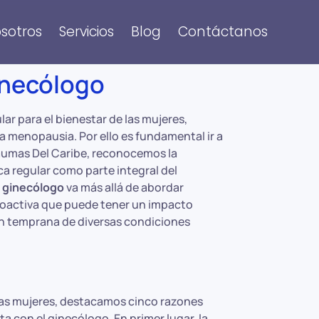
sotros
Servicios
Blog
Contáctanos
Ginecólogo
ar para el bienestar de las mujeres,
a menopausia. Por ello es fundamental ir a
raumas Del Caribe, reconocemos la
a regular como parte integral del
l
ginecólogo
va más allá de abordar
roactiva que puede tener un impacto
ión temprana de diversas condiciones
las mujeres, destacamos cinco razones
 con el ginecólogo. En primer lugar, la