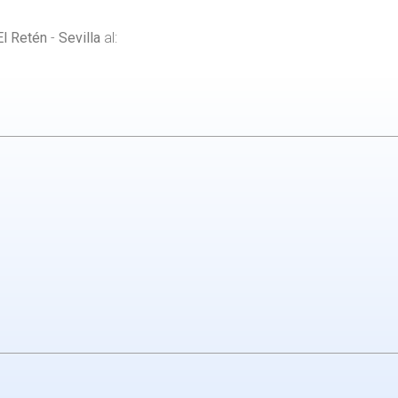
El Retén
-
Sevilla
al: