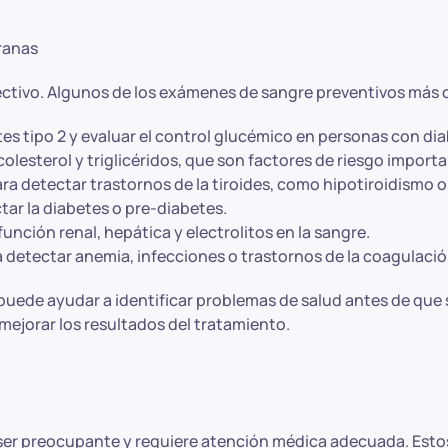
ranas
fectivo. Algunos de los exámenes de sangre preventivos más
es tipo 2 y evaluar el control glucémico en personas con dia
de colesterol y triglicéridos, que son factores de riesgo imp
ra detectar trastornos de la tiroides, como hipotiroidismo o
ar la diabetes o pre-diabetes.
unción renal, hepática y electrolitos en la sangre.
etectar anemia, infecciones o trastornos de la coagulació
puede ayudar a identificar problemas de salud antes de que 
ejorar los resultados del tratamiento.
er preocupante y requiere atención médica adecuada. Estos