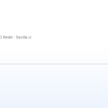
El Retén
-
Sevilla
al: