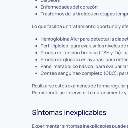
Diabetes
Enfermedades del corazón
Trastornos de la tiroides en etapas temp
Lo que facilita un tratamiento oportuno y e
Hemoglobina A1c: para detectar la diabet
Perfil lipídico: para evaluar los niveles 
Prueba de función tiroidea (TSH y T4): pa
Prueba de glucosa en ayunas: para detect
Panel metabólico básico: para evaluar la f
Conteo sanguíneo completo (CBC): para d
Realizarse estos exámenes de forma regular 
Permitiendo así intervenir tempranamente y m
Síntomas inexplicables
Experimentar síntomas inexplicables puede s